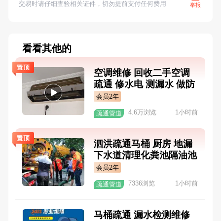
交易时请仔细查验相关证件，切勿提前支付任何费用
举报
看看其他的
空调维修 回收二手空调
疏通 修水电 测漏水 做防
水 18751015326 改下水
会员2年
道 清洗维修 空调 太阳能
4.6万浏览
1小时前
疏通管道
油烟机
泗洪疏通马桶 厨房 地漏
下水道清理化粪池隔油池
高压清洗油污管道
会员2年
7336浏览
1小时前
疏通管道
马桶疏通 漏水检测维修