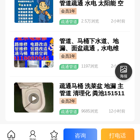
管道疏通 水电 太阳能 空
调维修充氟移机 防水 电
会员1年
路排查 水龙头 洗菜盆 面
2.5万浏览
2小时前
疏通管道
盆 角阀 花洒 151507062
22
管道、马桶下水道、地
漏、面盆疏通，水电维
修，花洒，取丝，角阀，
会员1年
太阳能，空调维修移机充
1197浏览
2小时前
疏通管道
氟。 18118030845
疏通马桶 洗菜盆 地漏 主
管道 清理化 粪池151511
98485
会员2年
9685浏览
12小时前
疏通管道
咨询
打电话
首页
我的
收藏