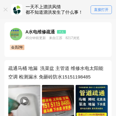
一天不上泗洪风情
直接打开
都不知道泗洪发生了什么事！
A水电维修疏通
个人
45分钟前更新
来自江苏
8217浏览
会员2年
疏通马桶 地漏  洗菜盆 主管道 维修水电太阳能 
空调 检测漏水 免砸砖防水15151198485