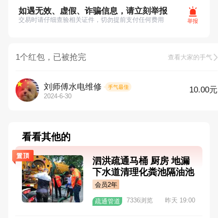
如遇无效、虚假、诈骗信息，请立刻举报
交易时请仔细查验相关证件，切勿提前支付任何费用
举报
1个红包，已被抢完
查看大家的手气
刘师傅水电维修
10.00元
2024-6-30
看看其他的
泗洪疏通马桶 厨房 地漏
下水道清理化粪池隔油池
高压清洗油污管道
会员2年
7336浏览
昨天 19:00
疏通管道