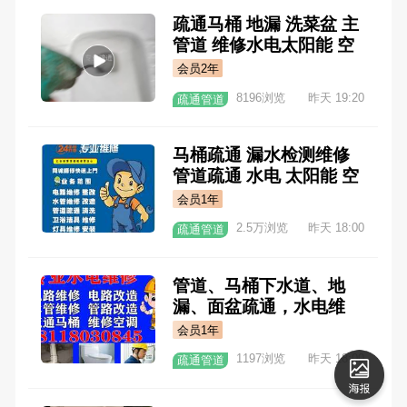
疏通马桶 地漏 洗菜盆 主
管道 维修水电太阳能 空
调 检测漏水 免砸砖防水1
会员2年
5151198485
8196浏览
昨天 19:20
疏通管道
马桶疏通 漏水检测维修
管道疏通 水电 太阳能 空
调维修充氟移机 防水 电
会员1年
路排查 水龙头 洗菜盆 面
2.5万浏览
昨天 18:00
疏通管道
盆 角阀 花洒 151507062
22
管道、马桶下水道、地
漏、面盆疏通，水电维
修，花洒，取丝，角阀，
会员1年
太阳能，空调维修移机充
1197浏览
昨天 18:00
疏通管道
氟。 18118030845