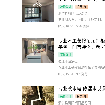
装修设计
会员1年
泗洪县城区以及周边。
专业刮大白，隔断，全屋定制，
昨天 16:00 · 5544浏览
专业木工装修吊顶打柜
半包，门市装修，老房
☎️：18036416662
装修设计
宿迁市泗洪县
专业木工装修吊顶打柜子做隔断
小活大活都做。☎️：1880524835
昨天 15:14 · 959浏览
装修设计
会员1年
泗洪县青阳镇百星花园