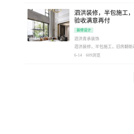
泗洪装修，半包施工，
验收满意再付
装修设计
泗洪青承装饰
泗洪装修，半包施工，旧房翻新改
手艺的师傅，才敢如此大胆承诺！
咨询吧！ 可免费量房，出方案！
6-14 · 609浏览