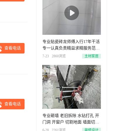
专业贴瓷砖龙师傅入行17年干活
查看电话
专一认真负责精益求精服务范围
泗洪城区电话15151122807
7-23
2860浏览
主材家居
查看电话
专业砸墙 老旧拆除 水钻打孔 开
门洞 开窗户 切割地面 墙面切割
商铺拆除15651249989
6-28
2261浏览
装修设计