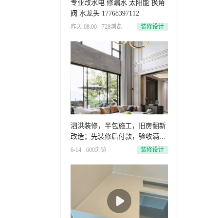
专业改水电 修漏水 太阳能 换角
阀 水龙头 17768397112
昨天 08:00
728浏览
装修设计
泗洪装修，半包施工，旧房翻新
改造；先装修后付款，验收满意
再付
6-14
609浏览
装修设计