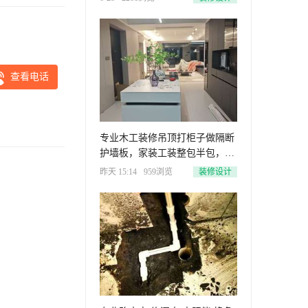
查看电话
专业木工装修吊顶打柜子做隔断
护墙板，家装工装整包半包，门
市装修，老房改造翻新，无论小
昨天 15:14
959浏览
装修设计
活大活都做。☎️：18036416662