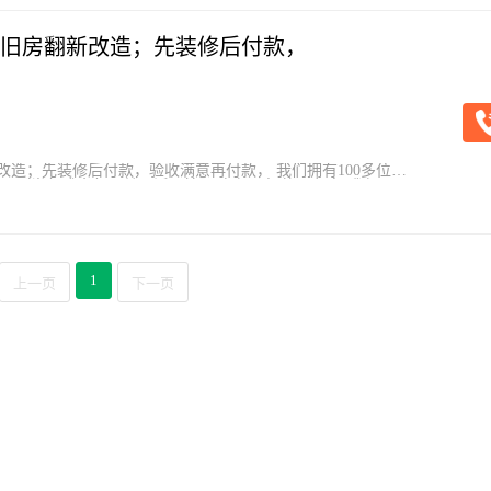
旧房翻新改造；先装修后付款，
造；先装修后付款，验收满意再付款， 我们拥有100多位好
 【半包或全包，单项活不接】 有想了解的朋友点“我想要”
想了解的可以点“我想要”咨训
1
上一页
下一页