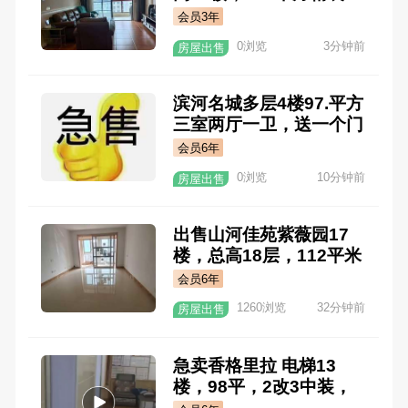
修，南北通透户型，中央
会员3年
空调，地暖，全屋软水，
0浏览
3分钟前
房屋出售
系统窗户，三室两厅两
卫，主卧卫生间改衣帽间
了，89.8万可
滨河名城多层4楼97.平方
三室两厅一卫，送一个门
朝北车库19平方可以住
会员6年
人，水电都有，简单装
0浏览
10分钟前
房屋出售
修，房子干净利落，满五
唯一，44.6万可
出售山河佳苑紫薇园17
楼，总高18层，112平米
三室两厅一卫，简装没住
会员6年
过，带储藏室，🈵五年唯
1260浏览
32分钟前
房屋出售
一，61万🉑谈
急卖香格里拉 电梯13
楼，98平，2改3中装，
🈵二年，45.8万，有🔑随