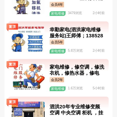
机清洗加氟打孔 空调出
会员4年
租 洗衣机维修
3479浏览
2小时前
家电维修
幸勤家电(泗洪家电维修
服务站)王师傅；138528
37369、19551851850
会员5年
空调以久换新，冰箱以久
5.8万浏览
2小时前
家电维修
换新，热水器以久换新，
洗衣机以久换新，油烟机
燃气灶以久换新； 维修
家电维修，修空调，修洗
空调、洗衣机、热水器、
衣机，修热水器，修电
燃气灶 二手空调回收 .、
器，修燃气灶，修油烟
会员2年
空调加氟、空调安装、空
机，修电视，修家电183
1.6万浏览
5小时前
家电维修
调移机、空调清洗； 水
60160998
龙头带货安装维修，马桶
更换维修安装，小区道闸
泗洪20年专业维修变频
更换安装维修； 中大小
空调 中央空调 柜机 ，挂
型冷库设计，安装维修；